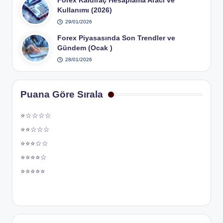
Forex Kaldıraç Hesaplama Aracı ve
Kullanımı (2026)
29/01/2026
Forex Piyasasında Son Trendler ve
Gündem (Ocak )
28/01/2026
Puana Göre Sırala
⭐☆☆☆☆
⭐⭐☆☆☆
⭐⭐⭐☆☆
⭐⭐⭐⭐☆
⭐⭐⭐⭐⭐