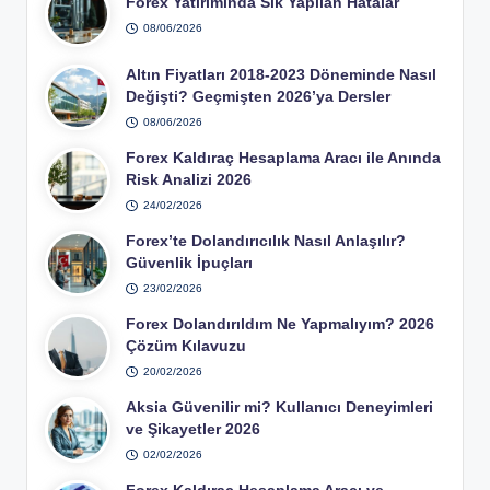
Forex Yatırımında Sık Yapılan Hatalar
08/06/2026
Altın Fiyatları 2018-2023 Döneminde Nasıl
Değişti? Geçmişten 2026’ya Dersler
08/06/2026
Forex Kaldıraç Hesaplama Aracı ile Anında
Risk Analizi 2026
24/02/2026
Forex’te Dolandırıcılık Nasıl Anlaşılır?
Güvenlik İpuçları
23/02/2026
Forex Dolandırıldım Ne Yapmalıyım? 2026
Çözüm Kılavuzu
20/02/2026
Aksia Güvenilir mi? Kullanıcı Deneyimleri
ve Şikayetler 2026
02/02/2026