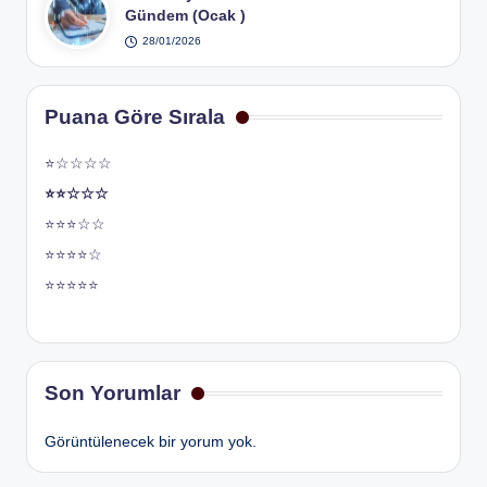
Gündem (Ocak )
28/01/2026
Puana Göre Sırala
⭐☆☆☆☆
⭐⭐☆☆☆
⭐⭐⭐☆☆
⭐⭐⭐⭐☆
⭐⭐⭐⭐⭐
Son Yorumlar
Görüntülenecek bir yorum yok.