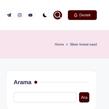
k.com
tter.com
t.me
instagram.com
youtube.com
Destek
Home
Silver Invest nasıl
Arama
Ara