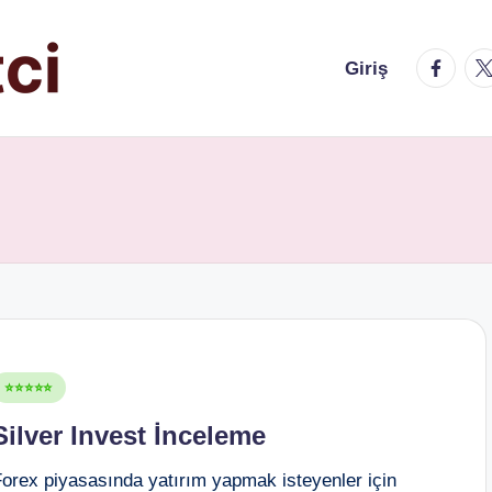
faceboo
twi
Giriş
osted
⭐⭐⭐⭐⭐
n
Silver Invest İnceleme
Forex piyasasında yatırım yapmak isteyenler için