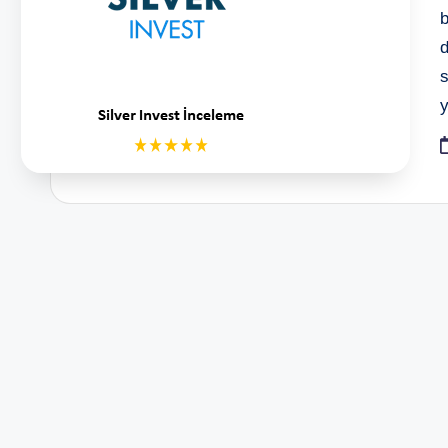
d
s
y