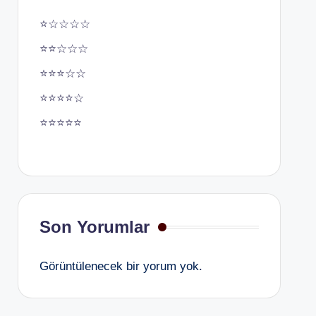
⭐☆☆☆☆
⭐⭐☆☆☆
⭐⭐⭐☆☆
⭐⭐⭐⭐☆
⭐⭐⭐⭐⭐
Son Yorumlar
Görüntülenecek bir yorum yok.