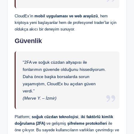
CloudEx’in
mobil uygulaması ve web arayüzü
, hem
kriptoya yeni başlayanlar hem de profesyonel trader’lar için
oldukça akıcı bir deneyim sunuyor.
Güvenlik
“2FA ve soğuk cüzdan altyapısı ile
fonlarımın güvende olduğunu hissediyorum.
Daha önce başka borsalarda sorun
yaşamıştım, CloudEx bu açıdan güven
verdi.”
(Merve Y. – İzmir)
Platform;
soğuk cüzdan teknolojisi
,
iki faktörlü kimlik
doğrulama (2FA)
ve gelişmiş
şifreleme protokolleri
ile
öne çıkıyor. Bu sayede kullanıcıların varlıkları çevrimdışı ve