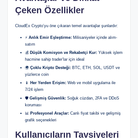
Çeken Özellikler
CloudEx Crypto’yu öne çıkaran temel avantajlar şunlardır:
⚡
Anlık Emir Eşleştirme:
Milisaniyeler içinde alım-
satım
💰
Düşük Komisyon ve Rekabetçi Kur:
Yüksek işlem
hacmine sahip trader’lar için ideal
🌍
Çoklu Kripto Desteği:
BTC, ETH, SOL, USDT ve
yüzlerce coin
📱
Her Yerden Erişim:
Web ve mobil uygulama ile
7/24 işlem
🛡️
Gelişmiş Güvenlik:
Soğuk cüzdan, 2FA ve DDoS
koruması
📊
Profesyonel Araçlar:
Canlı fiyat takibi ve gelişmiş
grafik seçenekleri
Kullanıcıların Tavsiyeleri